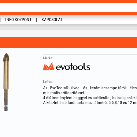
INFO KÖZPONT
KAPCSOLAT
Márka:
Leírás:
Az EvoTools® üveg- és kerámiacsempe-fúrók éles
minimális erőfeszítéssel.
4 élű keményfém heggyel és acéltesttel, hatszög szárk
A készlet 5 db fúrót tartalmaz, átmérő: 5,6,8,10 és 12 