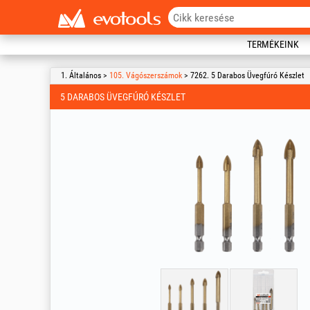
TERMÉKEINK
1. Általános >
105. Vágószerszámok
> 7262. 5 Darabos Üvegfúró Készlet
5 DARABOS ÜVEGFÚRÓ KÉSZLET