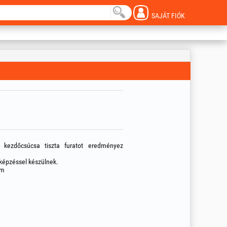
SAJÁT FIÓK
 kezdőcsúcsa tiszta furatot eredményez
iképzéssel készülnek.
mm