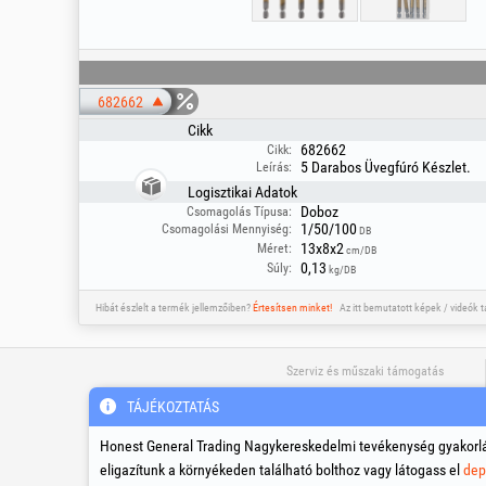
682662
Cikk
682662
Cikk:
5 Darabos Üvegfúró Készlet.
Leírás:
Logisztikai Adatok
Doboz
Csomagolás Típusa:
1/50/100
Csomagolási Mennyiség:
DB
13x8x2
Méret:
cm/DB
0,13
Súly:
kg/DB
Hibát észlelt a termék jellemzőiben?
Értesítsen minket!
Az itt bemutatott képek / videók 
Szerviz és műszaki támogatás
TÁJÉKOZTATÁS
support_hu@honest.ro
Honest General Trading Nagykereskedelmi tevékenység gyakorlá
+36-80-889-869
eligazítunk a környékeden található bolthoz vagy látogass el
dep
Ingyenes hívás Magyarországról