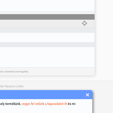
toznak a standard csomagokba.
bbi Hasznos Linkek
lános szerződési feltételek
élyi adatok feldolgozása
mely termékünk,
vegye fel velünk a kapcsolatot itt
és mi
iek (sütik) használatának szabályzata
rsaság azonosító adatai