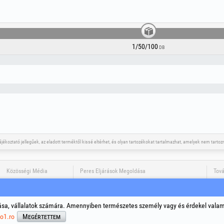
1/50/100
DB
tájékoztató jellegűek, az eladott terméktől kissé eltérhet, és olyan tartozékokat tartalmazhat, amelyek nem tar
Közösségi Média
Peres Eljárások Megoldása
Tová
Álta
Szem
sa, vállalatok számára. Amennyiben természetes személy vagy és érdekel vala
Cook
A tá
o1.ro
Megértettem