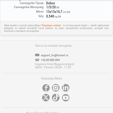
kiemeléséhez ideális.
Doboz
Csomagolás Típusa:
- Műanyag: sorjátlanításhoz és finiseléshez.
1/5/20
Csomagolási Mennyiség:
DB
13x13x10,7
Méret:
cm/DB
0,548
Súly:
kg/DB
Hibát észlelt a termék jellemzőiben?
Értesítsen minket!
Az itt bemutatott képek / videók tájékoztató
jellegűek, az eladott terméktől kissé eltérhet, és olyan tartozékokat tartalmazhat, amelyek nem
tartoznak a standard csomagokba.
Szerviz és műszaki támogatás
support_hu@honest.ro
+36-80-889-869
Ingyenes hívás Magyarországról
Hétfő - Péntek | 08:00 - 17:30
Közösségi Média