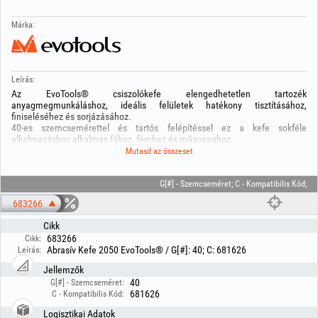
Márka:
Leírás:
Az EvoTools® csiszolókefe elengedhetetlen tartozék
anyagmegmunkáláshoz, ideális felületek hatékony tisztításához,
finiseléséhez és sorjázásához.
40-es szemcsemérettel és tartós felépítéssel ez a kefe sokféle
alkalmazáshoz alkalmas fához, fémhez és műanyaghoz.
Mutasd az összeset
Jellemzők:
- Abrázív anyag: szilícium-karbid. Ez az anyag kiemelkedő teljesítményt és
hosszan tartó kopásállóságot biztosít.
G[#] - Szemcseméret; C - Kompatibilis Kód;
- Szemcseméret (G#): 40. Ez a durva szemcseméret tökéletes a gyors
683266
anyageltávolításhoz és a felületek előkészítéséhez.
Cikk
Méretek:
683266
Cikk:
- Teljes hossz: 100 mm
Abrasív Kefe 2050 EvoTools® / G[#]: 40; C: 681626
Leírás:
- Külső átmérő: 100 mm
- Belső átmérő: 20 mm
Jellemzők
40
G[#] - Szemcseméret:
A kefe az alábbi anyagokhoz alkalmas:
681626
C - Kompatibilis Kód:
- Fém: rozsda, festék eltávolításához vagy fémfelületek finiseléséhez.
- Fa: a fa struktúrálásához, a puha rostok eltávolításához és a textúra
Logisztikai Adatok