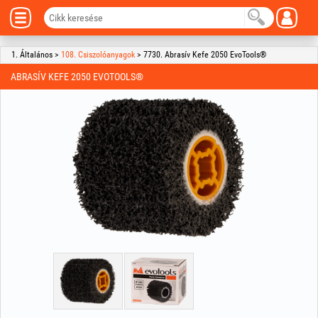
1. Általános >
108. Csiszolóanyagok
> 7730. Abrasív Kefe 2050 EvoTools®
ABRASÍV KEFE 2050 EVOTOOLS®