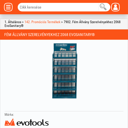
1. Általános >
142. Promóciós Termékek
> 7902. Fém Állvány Szerelvényekhez 2068
EvoSanitary®
FÉM ÁLLVÁNY SZERELVÉNYEKHEZ 2068 EVOSANITARY®
Márka: