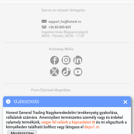
Szerviz és műszaki támogatás
support_hu@honest.ro
+36-80-889-869
Ingyenes hívás Magyarországról
Hétfő - Péntek | 08:00 - 17:30
Közösségi Média
Peres Eljárások Megoldása
TÁJÉKOZTATÁS
Honest General Trading Nagykereskedelmi tevékenység gyakorlása,
vállalatok számára. Amennyiben természetes személy vagy és érdekel
valamely termékünk,
vegye fel velünk a kapcsolatot itt
és mi eligazítunk a
környékeden található bolthoz vagy látogass el
depo1.ro
További Hasznos Linkek
Megértettem