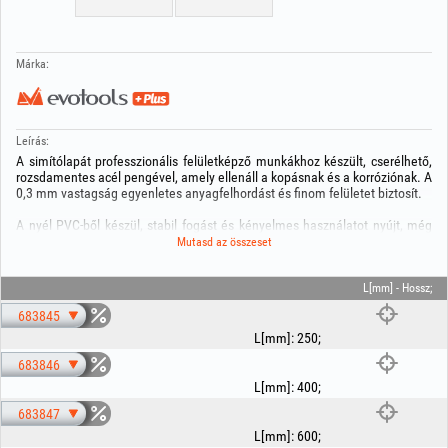
Márka:
Leírás:
A simítólapát professzionális felületképző munkákhoz készült, cserélhető,
rozsdamentes acél pengével, amely ellenáll a kopásnak és a korróziónak. A
0,3 mm vastagság egyenletes anyagfelhordást és finom felületet biztosít.
A nyél PVC-ből készül, stabil fogást és kényelmes használatot nyújt, még
hosszabb munkavégzés során is. A cserélhető pengés rendszer lehetővé
Mutasd az összeset
teszi a penge gyors cseréjét további szerszámok nélkül, ami növeli a
hatékonyságot és csökkenti a karbantartási időt.
L[mm] - Hossz;
683845
L[mm]
:
250
;
683846
L[mm]
:
400
;
683847
L[mm]
:
600
;