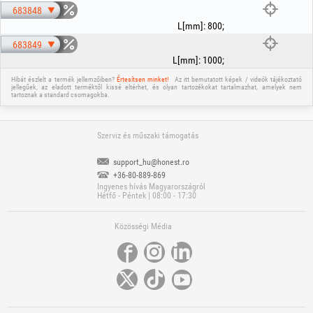
683848
L[mm]
:
800
;
683849
L[mm]
:
1000
;
Hibát észlelt a termék jellemzőiben?
Értesítsen minket!
Az itt bemutatott képek / videók tájékoztató
jellegűek, az eladott terméktől kissé eltérhet, és olyan tartozékokat tartalmazhat, amelyek nem
tartoznak a standard csomagokba.
Szerviz és műszaki támogatás
support_hu@honest.ro
+36-80-889-869
Ingyenes hívás Magyarországról
Hétfő - Péntek | 08:00 - 17:30
Közösségi Média