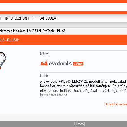
INFO KÖZPONT
KAPCSOLAT
lektromos Indítással LM-Z 512L EvoTools +Plus®
OLS +PLUS®
Márka:
Leírás:
A EvoTools +Plus® LM-Z512L modell a termékcsalád cs
használat szinte erőfeszítés nélkül történjen. Ez a fű
elektromos indítási technológiával ötvözi, így i
karbantartásához.
Jellemzők és előnyök:
Mutasd az össze
- Elektromos indítás gombnyomásra: 12V / 7Ah akkum
felszerelve a gép azonnal indul, kiküszöbölve a berán
kézi indítórendszert tartalékként).
- A 171 cc hengerűrtartalmú motor 4 LE teljesítményt 
Ll[mm]
magas teljesítményt biztosítva.