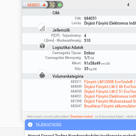
4
684051
Cikk
684051
Cikk:
Önjáró Fűnyíró Elektromos Indí
Leírás:
Jellemzők
4
P[CP] - Teljesítmény:
510
Ll[mm] - Munkaszélesség:
Logisztikai Adatok
Doboz
Csomagolás Típusa:
1/1
Csomagolási Mennyiség:
DB
91x58x49
Méret:
cm/DB
35
Súly:
kg/DB
Volumenkategória
Fűnyíró LM1200B EvoTools® /
683311
Önjáró Fűnyíró LM-Z 46 EvoToo
684049
Önjáró Fűnyíró LM-Z 51 EvoToo
684050
Önjáró Fűnyíró Elektromos Indí
684051
Önjáró Fűnyíró Mulcsozással G
681598
Brushless Fűnyíró akkumuláto
682647
Hibát észlelt a termék jellemzőiben?
Értesítsen minket!
Az itt bemutatott képek / videók 
TÁJÉKOZTATÁS
Szerviz és műszaki támogatás
Honest General Trading Nagykereskedelmi tevékenység gyakorlá