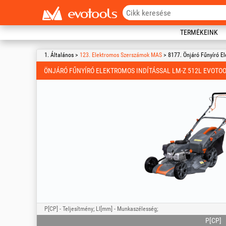
TERMÉKEINK
1. Általános >
123. Elektromos Szerszámok MAS
> 8177. Önjáró Fűnyíró E
ÖNJÁRÓ FŰNYÍRÓ ELEKTROMOS INDÍTÁSSAL LM-Z 512L EVOTO
P[CP] - Teljesítmény; Ll[mm] - Munkaszélesség;
P[CP]