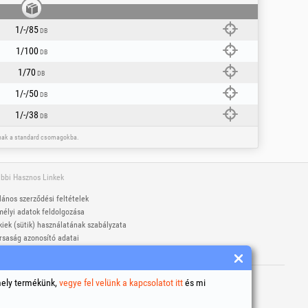
1/-/85
DB
1/100
DB
1/70
DB
1/-/50
DB
1/-/38
DB
toznak a standard csomagokba.
bbi Hasznos Linkek
lános szerződési feltételek
élyi adatok feldolgozása
iek (sütik) használatának szabályzata
rsaság azonosító adatai
gviták online rendezése
ett védjegyek Honest General Trading SRL.
06
mely termékünk,
vegye fel velünk a kapcsolatot itt
és mi