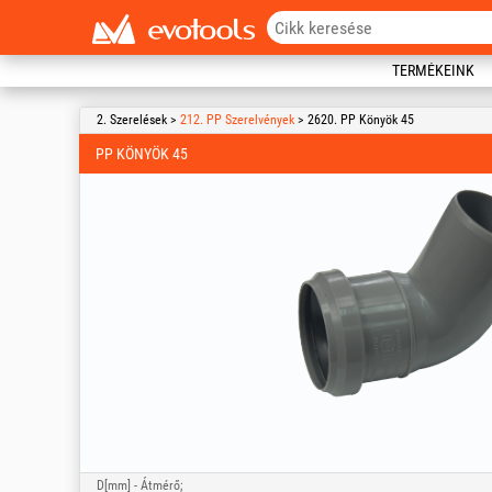
TERMÉKEINK
2. Szerelések >
212. PP Szerelvények
> 2620. PP Könyök 45
PP KÖNYÖK 45
D[mm] - Átmérő;