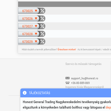
673025
673026
673027
673028
673029
Hibát észlelt a termék jellemzőiben?
Értesítsen minket!
Az itt bemutatott képek / videók 
Szerviz és műszaki támogatás
support_hu@honest.ro
+36-80-889-869
Ingyenes hívás Magyarországról
Hétfő - Péntek | 08:00 - 17:30
TÁJÉKOZTATÁS
®
®
®
HGT
, EvoTools
, EvoSanitary
, EvoTool
C
Honest General Trading Nagykereskedelmi tevékenység gyakorlá
eligazítunk a környékeden található bolthoz vagy látogass el
dep