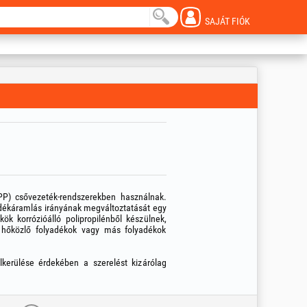
SAJÁT FIÓK
(PP) csővezeték-rendszerekben használnak.
yadékáramlás irányának megváltoztatását egy
k korrózióálló polipropilénből készülnek,
, hőközlő folyadékok vagy más folyadékok
lkerülése érdekében a szerelést kizárólag