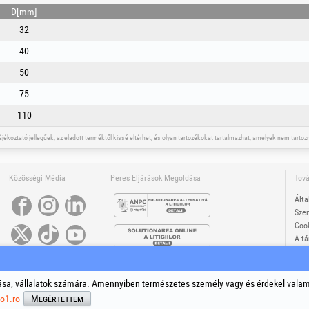
D[mm]
32
40
50
75
110
tájékoztató jellegűek, az eladott terméktől kissé eltérhet, és olyan tartozékokat tartalmazhat, amelyek nem tar
Közösségi Média
Peres Eljárások Megoldása
Tová
Álta
Szem
Cook
A tá
A jo
®
®
®
®
®
®
s +Plus
, EvoSanitary +Plus
, EvoSelect
, EPTO
, EPTO Plus
, PowerForProfessionals
és azok logójai bejegyz
opyright 1994-2026
Honest General Trading SRL. Minden jog fenntartva. CUI: 6615609, Reg.Com.: J19940252794
sa, vállalatok számára. Amennyiben természetes személy vagy és érdekel vala
o1.ro
Megértettem