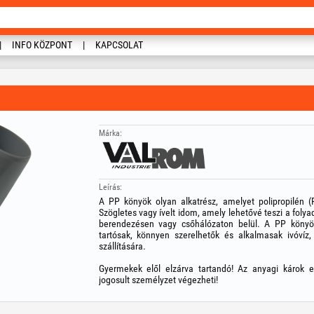
INFO KÖZPONT
KAPCSOLAT
Márka:
Leírás:
A PP könyök olyan alkatrész, amelyet polipropilén 
Szögletes vagy ívelt idom, amely lehetővé teszi a fol
berendezésen vagy csőhálózaton belül. A PP könyökö
tartósak, könnyen szerelhetők és alkalmasak ivóvíz
szállítására.
Gyermekek elől elzárva tartandó! Az anyagi károk e
jogosult személyzet végezheti!