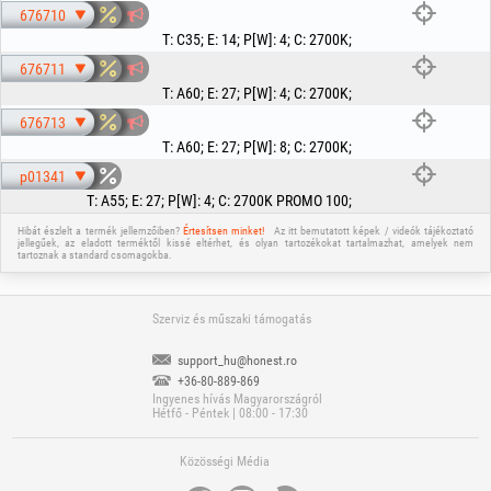
676710
T
:
C35
;
E
:
14
;
P[W]
:
4
;
C
:
2700K
;
676711
T
:
A60
;
E
:
27
;
P[W]
:
4
;
C
:
2700K
;
676713
T
:
A60
;
E
:
27
;
P[W]
:
8
;
C
:
2700K
;
p01341
T
:
A55
;
E
:
27
;
P[W]
:
4
;
C
:
2700K PROMO 100
;
Hibát észlelt a termék jellemzőiben?
Értesítsen minket!
Az itt bemutatott képek / videók tájékoztató
jellegűek, az eladott terméktől kissé eltérhet, és olyan tartozékokat tartalmazhat, amelyek nem
tartoznak a standard csomagokba.
Szerviz és műszaki támogatás
support_hu@honest.ro
+36-80-889-869
Ingyenes hívás Magyarországról
Hétfő - Péntek | 08:00 - 17:30
Közösségi Média