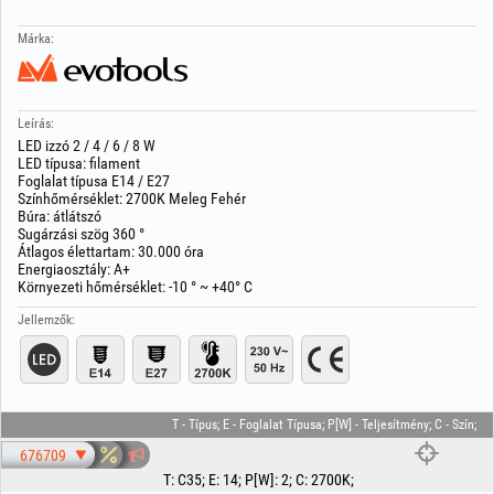
Márka:
Leírás:
LED izzó 2 / 4 / 6 / 8 W
LED típusa: filament
Foglalat típusa E14 / E27
Színhőmérséklet: 2700K Meleg Fehér
Búra: átlátszó
Sugárzási szög 360 °
Átlagos élettartam: 30.000 óra
Energiaosztály: A+
Környezeti hőmérséklet: -10 ° ~ +40° C
Jellemzők:
T - Típus; E - Foglalat Típusa; P[W] - Teljesítmény; C - Szín;
676709
T
:
C35
;
E
:
14
;
P[W]
:
2
;
C
:
2700K
;