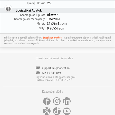
250
L[mm] - Hossz:
Logisztikai Adatok
Bliszter
Csomagolás Típusa:
1/5/20
Csomagolási Mennyiség:
DB
31x26x4
Méret:
cm/DB
0,9655
Súly:
kg/DB
Hibát észlelt a termék jellemzőiben?
Értesítsen minket!
Az itt bemutatott képek / videók tájékoztató
jellegűek, az eladott terméktől kissé eltérhet, és olyan tartozékokat tartalmazhat, amelyek nem
tartoznak a standard csomagokba.
Szerviz és műszaki támogatás
support_hu@honest.ro
+36-80-889-869
Ingyenes hívás Magyarországról
Hétfő - Péntek | 08:00 - 17:30
Közösségi Média