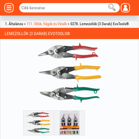
1. Általános >
111. Ollók, Vágók és Vésők
> 0278. Lemezollók (3 Darab) EvoTools®
LEMEZOLLÓK (3 DARAB) EVOTOOLS®