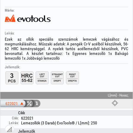
Márka:
Leírás:
Ezek az ollók speciális szerszámok lemezek vágásához és
megmunkálásához. Műszaki adatok: A pengék Cr-V acélból készülnek, 56-
62 HRC keménységgel. A nyelek tartós acéllemezből készülnek, PVC
bevonattal. A készlet tartalmaz: 1x Egyenes lemezolló 1x Balvágó
lemezolló 1x Jobbvágó lemezolló
Jellemzők:
L[mm] - Hossz;
622021
Cikk
622021
Cikk:
Lemezollók (3 Darab) EvoTools® / L[mm]: 250
Leírás:
Jellemzők